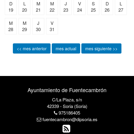
D
L
M
M
J
V
S
D
L
19
20
21
22
23
24
25
26
27
M
M
J
V
28
29
30
31
<< mes anterior
mes actual
mes siguiente >>
Ayuntamiento de Fuentecambrón
C/La Plaza, s/n
42339 - Soria (Soria)
975186405
fuentecambron@dipsoria.es