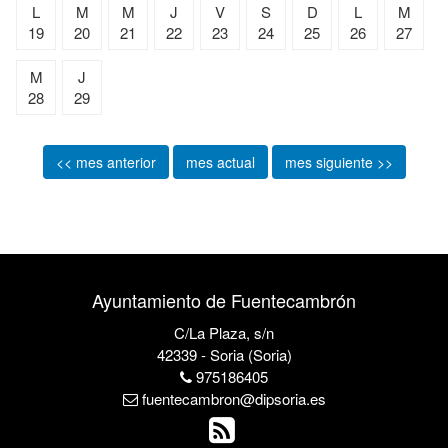
L
M
M
J
V
S
D
L
M
19
20
21
22
23
24
25
26
27
M
J
28
29
<< mes anterior
mes actual
mes siguiente >>
Ayuntamiento de Fuentecambrón
C/La Plaza, s/n
42339 - Soria (Soria)
975186405
fuentecambron@dipsoria.es