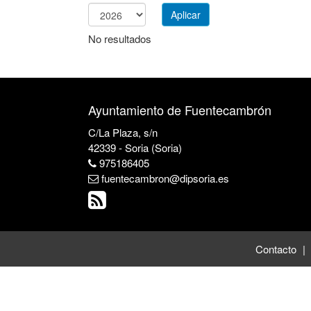
Aplicar
Año
No resultados
Ayuntamiento de Fuentecambrón
C/La Plaza, s/n
42339 - Soria (Soria)
975186405
fuentecambron@dipsoria.es
Contacto