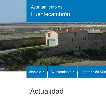
Pasar
Ayuntamiento de
al
Fuentecambrón
contenido
principal
Alcaldía
Ayuntamiento
Información Mun
Actualidad